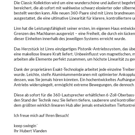
Die Classic Kollektion wird um eine wunderschöne und äußerst begeh
bereichert, die ab sofort mit wahlweise schwarz eloxierter oder silber
bestellt werden kann. Alle neuen 360-Paare sind mit Linns brandneuen
ausgestattet, die eine ultimative Linearität für klarere, kontrolliertere 
Linn hat die Leistungsfähigkeit seiner ersten, im eigenen Haus entwicke
Grenzen des Machbaren ausgereizt – eine Freiheit, die durch ein lücke
dieser Einheiten innerhalb des jeweiligen Systems erreicht wurde.
Das Herzstück ist Linns einzigartiges Pistonik-Antriebssystem, das 
eine makellose lineare Kraft liefert. Unbeeinflusst von magnetischen
arbeiten alle Elemente perfekt zusammen, um höchste Linearität zu ge
Dank der proprietären Exakt-Technologie arbeitet jede einzelne Treibere
wurde. Leichte, steife Aluminiummembranen mit optimierter Ankopplun
dessen, was Sie jemals hören könnten. Ein hochentwickeltes Aufhängun
Antriebs widerspiegelt, ermöglicht extreme Bewegungen, die dennoch p
Diese ab sofort für die 360-Lautsprecher erhältlichen 6-Zoll-Oberbass-
den Stand der Technik neu: Sie liefern tiefere, sauberere und kontrollie
dem größten wirklich linearen Hub aller jemals entwickelten Tieftontrei
Ich freue mich auf Ihren Besuch!
keep swingin´
Ihr Hubert Vianden