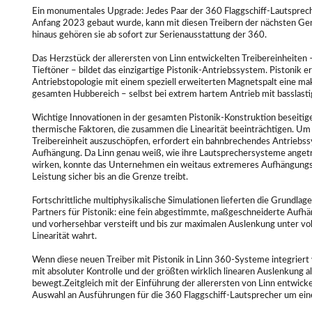
Ein monumentales Upgrade: Jedes Paar der 360 Flaggschiff-Lautsprech
Anfang 2023 gebaut wurde, kann mit diesen Treibern der nächsten Ge
hinaus gehören sie ab sofort zur Serienausstattung der 360.
Das Herzstück der allerersten von Linn entwickelten Treibereinheiten –
Tieftöner – bildet das einzigartige Pistonik-Antriebssystem. Pistonik 
Antriebstopologie mit einem speziell erweiterten Magnetspalt eine mak
gesamten Hubbereich – selbst bei extrem hartem Antrieb mit basslasti
Wichtige Innovationen in der gesamten Pistonik-Konstruktion beseiti
thermische Faktoren, die zusammen die Linearität beeinträchtigen. Um d
Treibereinheit auszuschöpfen, erfordert ein bahnbrechendes Antriebssy
Aufhängung. Da Linn genau weiß, wie ihre Lautsprechersysteme anget
wirken, konnte das Unternehmen ein weitaus extremeres Aufhängungssy
Leistung sicher bis an die Grenze treibt.
Fortschrittliche multiphysikalische Simulationen lieferten die Grundlage
Partners für Pistonik: eine fein abgestimmte, maßgeschneiderte Aufhä
und vorhersehbar versteift und bis zur maximalen Auslenkung unter voll
Linearität wahrt.
Wenn diese neuen Treiber mit Pistonik in Linn 360-Systeme integrie
mit absoluter Kontrolle und der größten wirklich linearen Auslenkung al
bewegt.Zeitgleich mit der Einführung der allerersten von Linn entwick
Auswahl an Ausführungen für die 360 Flaggschiff-Lautsprecher um eine