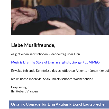
Liebe Musikfreunde,
es gibt einen sehr schönen Videobeitrag über Linn.
Music is Life: The Story of Linn [in Englisch, Link geht zu VIMEO]
Etwaige fehlende Kenntnisse des schottischen Akzents können hier au
Ich wünsche Ihnen viel Spaß und ein schönes Wochenende.!
keep swingin´
Ihr Hubert Vianden
Organik Upgrade für Linn Akubarik Exakt Lautsprecher